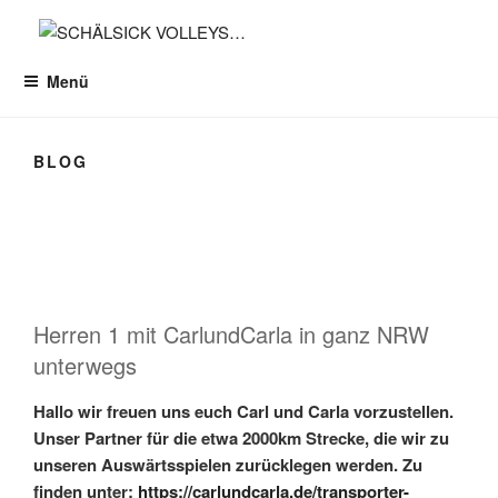
Zum
Inhalt
SCHÄLSICK VOLLEYS…
DIE RICHTIGE SEITE FÜR VOLLEYBALL IN KÖLN
springen
Menü
BLOG
Herren 1 mit CarlundCarla in ganz NRW
unterwegs
Hallo wir freuen uns euch Carl und Carla vorzustellen.
Unser Partner für die etwa 2000km Strecke, die wir zu
unseren Auswärtsspielen zurücklegen werden. Zu
finden unter:
https://carlundcarla.de/transporter-